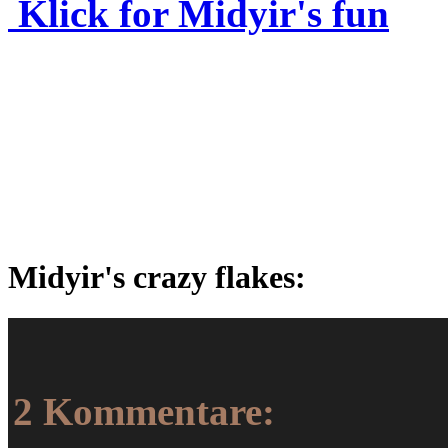
Klick for Midyir's fun
Midyir's crazy flakes:
2 Kommentare: