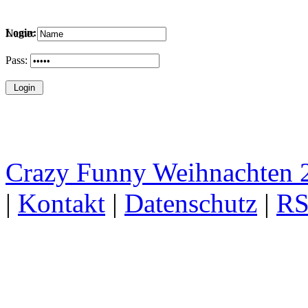
Login:
Name:
Pass:
Crazy Funny Weihnachten 
|
Kontakt
|
Datenschutz
|
RS