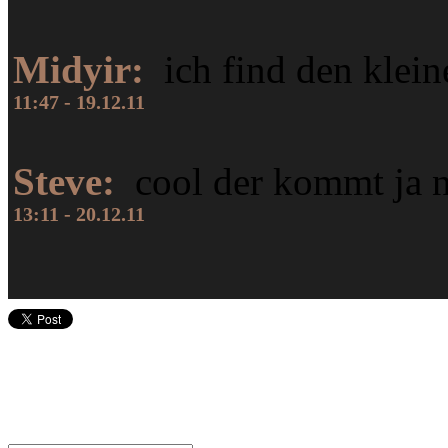
Midyir:
ich find den klei
11:47 - 19.12.11
Steve:
cool der kommt ja 
13:11 - 20.12.11