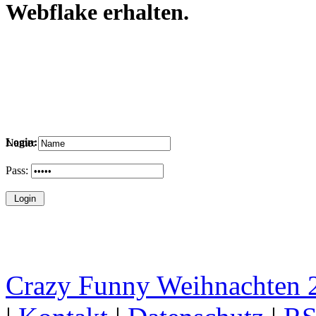
Webflake erhalten.
Login:
Name:
Pass:
Crazy Funny Weihnachten 