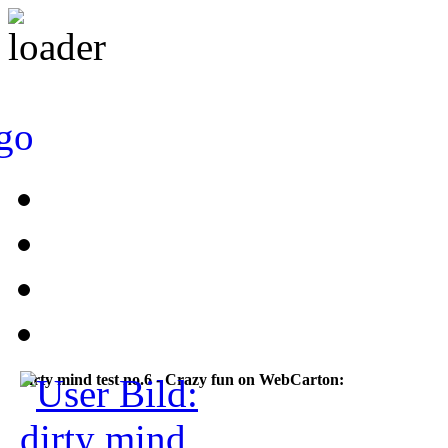
dirty mind test no.6 - Crazy fun on WebCarton: